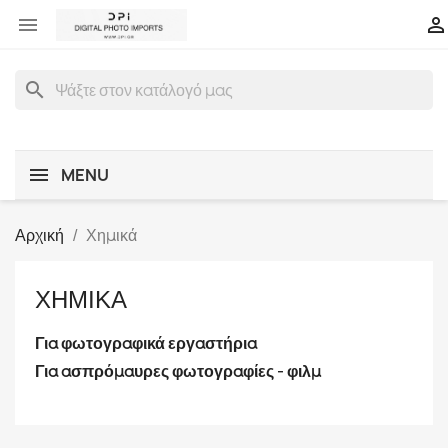


search
MENU
Αρχική
Χημικά
ΧΗΜΙΚΆ
Για φωτογραφικά εργαστήρια
Για ασπρόμαυρες φωτογραφίες - φιλμ