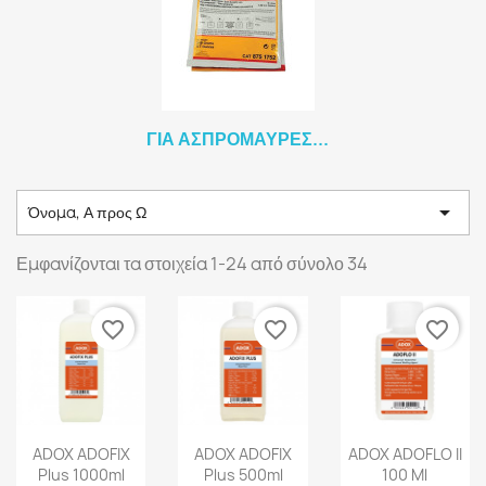
ΓΙΑ ΑΣΠΡΌΜΑΥΡΕΣ...

Όνομα, Α προς Ω
Εμφανίζονται τα στοιχεία 1-24 από σύνολο 34
favorite_border
favorite_border
favorite_border
ADOX ADOFIX
ADOX ADOFIX
ADOX ADOFLO II
Plus 1000ml
Plus 500ml
100 Ml