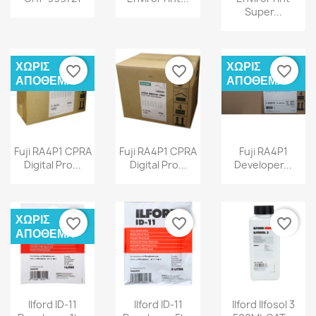
Super...
ΧΩΡΊΣ
ΧΩΡΊΣ
favorite_border
favorite_border
favorite_border
ΑΠΌΘΕΜΑ
ΑΠΌΘΕΜΑ
Fuji RA4P1 CPRA
Fuji RA4P1 CPRA
Fuji RA4P1
Digital Pro...
Digital Pro...
Developer...
ΧΩΡΊΣ
favorite_border
favorite_border
favorite_border
ΑΠΌΘΕΜΑ
Ilford ID-11
Ilford ID-11
Ilford Ilfosol 3