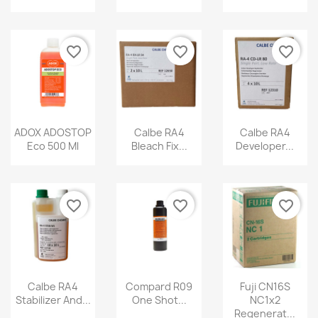
favorite_border
favorite_border
favorite_border
ADOX ADOSTOP
Calbe RA4
Calbe RA4
Eco 500 Ml
Bleach Fix...
Developer...
favorite_border
favorite_border
favorite_border
Calbe RA4
Compard R09
Fuji CN16S
Stabilizer And...
One Shot...
NC1x2
Regenerat...