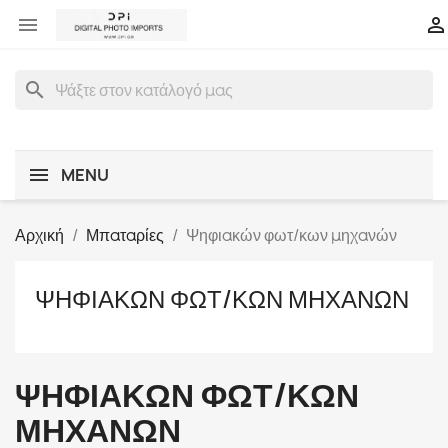


search
MENU
Αρχική
Μπαταρίες
Ψηφιακών φωτ/κων μηχανών
ΨΗΦΙΑΚΏΝ ΦΩΤ/ΚΩΝ ΜΗΧΑΝΏΝ
ΨΗΦΙΑΚΏΝ ΦΩΤ/ΚΩΝ
ΜΗΧΑΝΏΝ