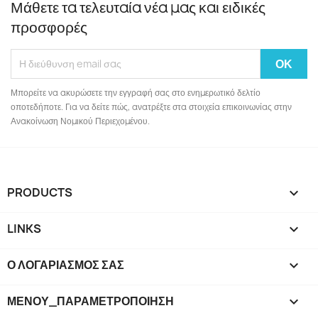
Μάθετε τα τελευταία νέα μας και ειδικές
προσφορές
Μπορείτε να ακυρώσετε την εγγραφή σας στο ενημερωτικό δελτίο
οποτεδήποτε. Για να δείτε πώς, ανατρέξτε στα στοιχεία επικοινωνίας στην
Ανακοίνωση Νομικού Περιεχομένου.
PRODUCTS

LINKS

Ο ΛΟΓΑΡΙΑΣΜΌΣ ΣΑΣ

ΜΕΝΟΎ_ΠΑΡΑΜΕΤΡΟΠΟΊΗΣΗ
keyboard_arrow_down