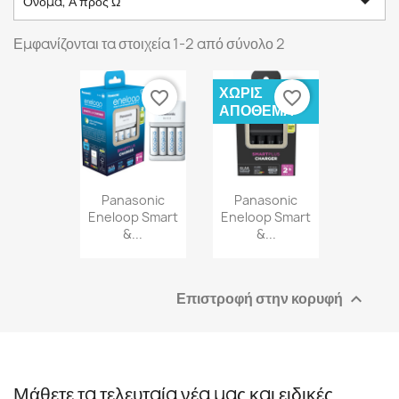

Όνομα, Α προς Ω
Εμφανίζονται τα στοιχεία 1-2 από σύνολο 2
ΧΩΡΊΣ
favorite_border
favorite_border
ΑΠΌΘΕΜΑ
Panasonic
Panasonic
Eneloop Smart
Eneloop Smart
&...
&...
Επιστροφή στην κορυφή

Μάθετε τα τελευταία νέα μας και ειδικές