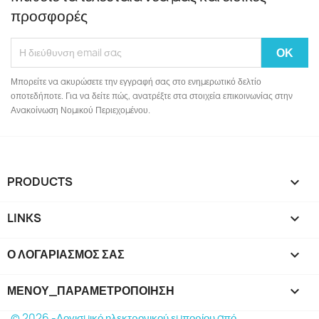
προσφορές
Μπορείτε να ακυρώσετε την εγγραφή σας στο ενημερωτικό δελτίο
οποτεδήποτε. Για να δείτε πώς, ανατρέξτε στα στοιχεία επικοινωνίας στην
Ανακοίνωση Νομικού Περιεχομένου.
PRODUCTS

LINKS

Ο ΛΟΓΑΡΙΑΣΜΌΣ ΣΑΣ

ΜΕΝΟΎ_ΠΑΡΑΜΕΤΡΟΠΟΊΗΣΗ
keyboard_arrow_down
© 2026 -Λογισμικό ηλεκτρονικού εμπορίου από