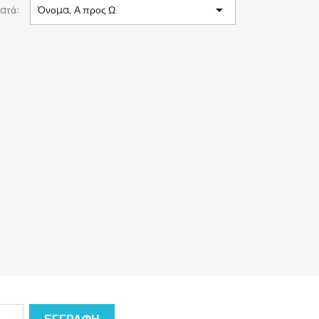

ατά:
Όνομα, Α προς Ω