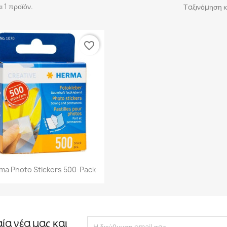
 1 προϊόν.
Ταξινόμηση κ
favorite_border
Γρήγορη προβολή

ma Photo Stickers 500-Pack
αία νέα μας και