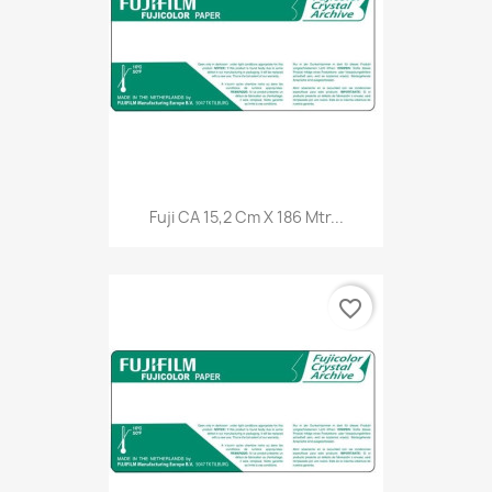
Fuji CA 15,2 Cm X 186 Mtr...
favorite_border