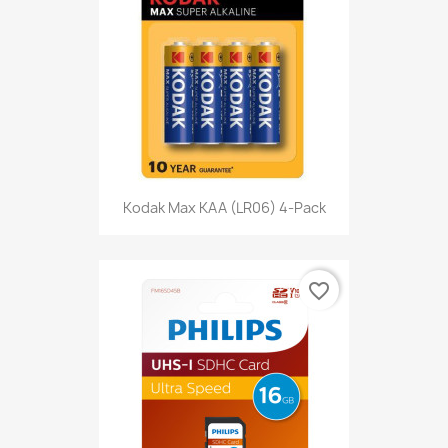
Kodak Max KAA (LR06) 4-Pack
favorite_border