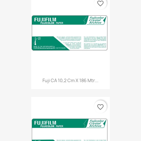
favorite_border
Fuji CA 10,2 Cm X 186 Mtr...
favorite_border