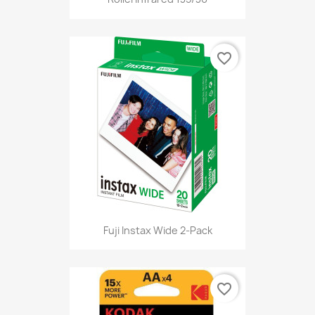
favorite_border
Fuji Instax Wide 2-Pack
favorite_border