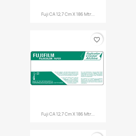
Fuji CA 12,7 Cm X 186 Mtr...
favorite_border
Fuji CA 12,7 Cm X 186 Mtr...