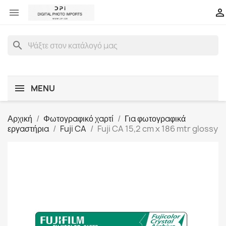


search
MENU
Αρχική
Φωτογραφικό χαρτί
Για φωτογραφικά
εργαστήρια
Fuji CA
Fuji CA 15,2 cm x 186 mtr glossy