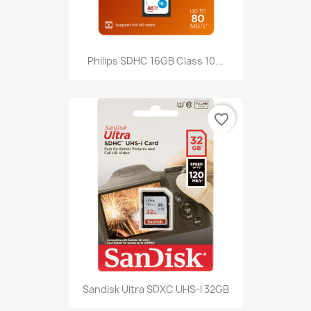
Philips SDHC 16GB Class 10...
favorite_border
Sandisk Ultra SDXC UHS-I 32GB