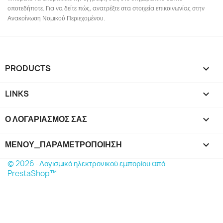
οποτεδήποτε. Για να δείτε πώς, ανατρέξτε στα στοιχεία επικοινωνίας στην
Ανακοίνωση Νομικού Περιεχομένου.
PRODUCTS

LINKS

Ο ΛΟΓΑΡΙΑΣΜΌΣ ΣΑΣ

ΜΕΝΟΎ_ΠΑΡΑΜΕΤΡΟΠΟΊΗΣΗ
keyboard_arrow_down
© 2026 -Λογισμικό ηλεκτρονικού εμπορίου από
PrestaShop™