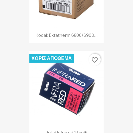
Kodak Ektatherm 6800/6900...
ΧΩΡΊΣ ΑΠΌΘΕΜΑ
favorite_border
Rollei Infrared 135/36