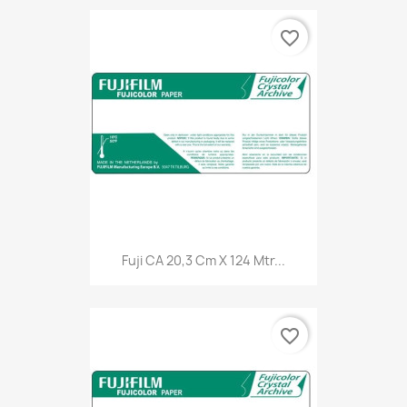
favorite_border
Fuji CA 20,3 Cm X 124 Mtr...
favorite_border