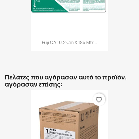
Fuji CA 10,2 Cm X 186 Mtr...
Πελάτες που αγόρασαν αυτό το προϊόν,
αγόρασαν επίσης:
favorite_border